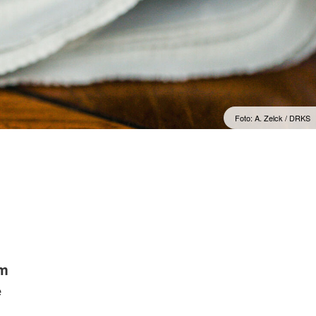
Foto: A. Zelck / DRKS
em
e