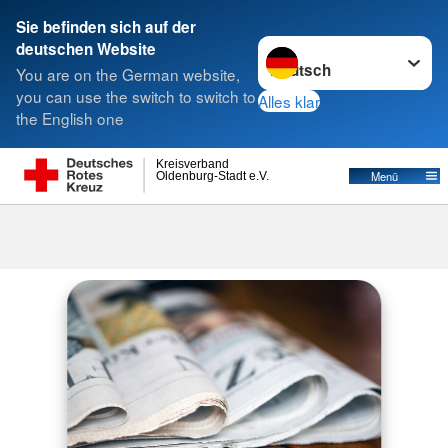
Sie befinden sich auf der
Sprache wechseln zu
deutschen Website
Suche
You are on the German website,
you can use the switch to switch to
Alles klar
the English one
Kreisverband
Menü
Oldenburg-Stadt e.V.
Aktuelles