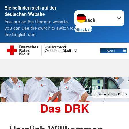
Sie befinden sich auf der
Sprache wechseln zu
deutschen Website
Suche
You are on the German website,
you can use the switch to switch to
Alles klar
the English one
Kreisverband
Menü
Oldenburg-Stadt e.V.
Foto: A. Zelck / DRKS
Das DRK