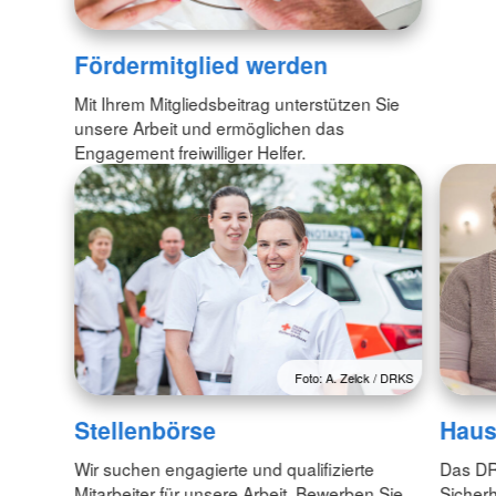
Fördermitglied werden
Mit Ihrem Mitgliedsbeitrag unterstützen Sie
unsere Arbeit und ermöglichen das
Engagement freiwilliger Helfer.
Foto: A. Zelck / DRKS
Stellenbörse
Haus
Wir suchen engagierte und qualifizierte
Das DR
Mitarbeiter für unsere Arbeit. Bewerben Sie
Sicherh