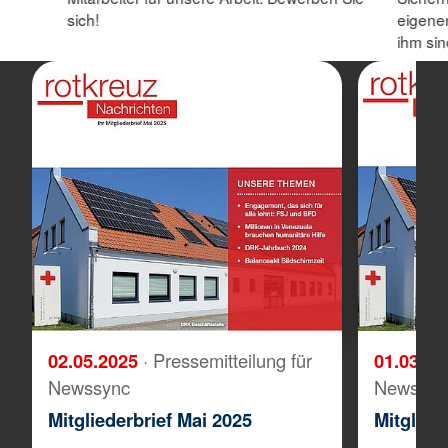
sich!
eigenen
ihm sin
02.05.2025
· Pressemitteilung für
01.03.2
Newssync
Newssyn
Mitgliederbrief Mai 2025
Mitglied