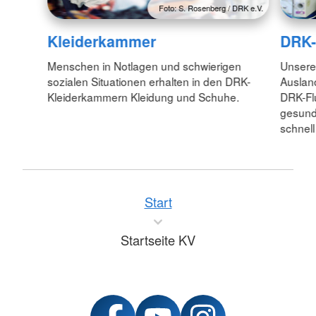
Foto: S. Rosenberg / DRK e.V.
Kleiderkammer
DRK-
Menschen in Notlagen und schwierigen
Unseren
sozialen Situationen erhalten in den DRK-
Auslan
Kleiderkammern Kleidung und Schuhe.
DRK-Flu
gesund
schnel
Start
Startseite KV