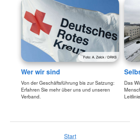
Foto: A. Zelck / DRKS
Wer wir sind
Selb
Von der Geschäftsführung bis zur Satzung:
Das Wi
Erfahren Sie mehr über uns und unseren
Menschl
Verband.
Leitlin
Start