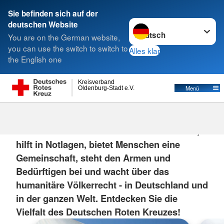
Sie befinden sich auf der
Sprache wechseln zu
deutschen Website
Suche
You are on the German website,
you can use the switch to switch to
Alles klar
the English one
Kreisverband
Menü
Oldenburg-Stadt e.V.
Das DRK
Das Deutsche Rote Kreuz rettet Menschen,
hilft in Notlagen, bietet Menschen eine
Gemeinschaft, steht den Armen und
Bedürftigen bei und wacht über das
humanitäre Völkerrecht - in Deutschland und
in der ganzen Welt. Entdecken Sie die
Vielfalt des Deutschen Roten Kreuzes!