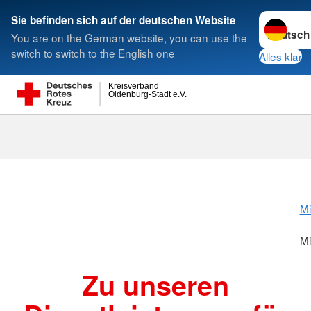
Sprache w
Sie befinden sich auf der deutschen Website
You are on the German website, you can use the
Suche
switch to switch to the English one
Alles klar
Kreisverband
Oldenburg-Stadt e.V.
Mitgliederbrie
Mi
Mi
Zu unseren