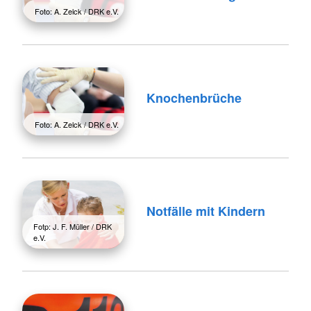
Foto: A. Zelck / DRK e.V.
Knochenbrüche
Foto: A. Zelck / DRK e.V.
Notfälle mit Kindern
Fotp: J. F. Müller / DRK
e.V.