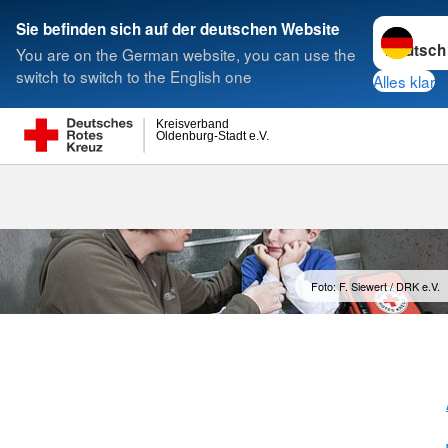
Sprache w
Sie befinden sich auf der deutschen Website
You are on the German website, you can use the
Suche
switch to switch to the English one
Alles klar
Kreisverband
Oldenburg-Stadt e.V.
Kleiner Leben
Foto: F. Siewert / DRK e.V.