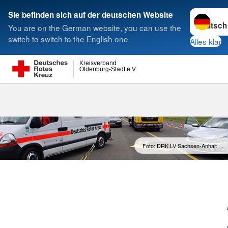
Sprache w
Sie befinden sich auf der deutschen Website
You are on the German website, you can use the
Suche
switch to switch to the English one
Alles klar
Kreisverband
Oldenburg-Stadt e.V.
Foto: DRK LV Sachsen-Anhalt …